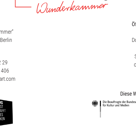
Ö
ammer”
Berlin
Do
2 29
3 406
art.com
Diese W