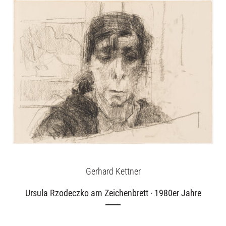
Ausstellungen
Unsere Angebote
Aktuelles
Über uns
Gerhard Kettner
Ursula Rzodeczko am Zeichenbrett · 1980er Jahre
Publikationen