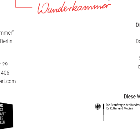
Ö
ammer”
Berlin
Do
2 29
3 406
art.com
Diese W