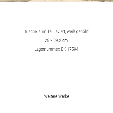
Tusche, zum Teil laviert, weiß gehöht
28 x 39.2 cm
Lagernummer: BK 17594
Ausstellungen
Weitere Werke
Unsere Angebote