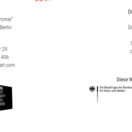
Ö
ammer”
Berlin
Do
2 29
3 406
art.com
Diese W