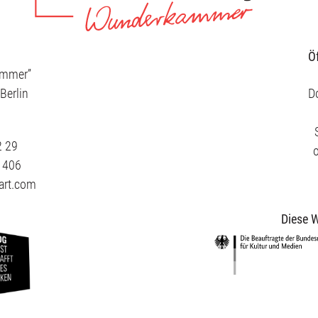
Ö
ammer”
Berlin
Do
2 29
3 406
art.com
Diese W