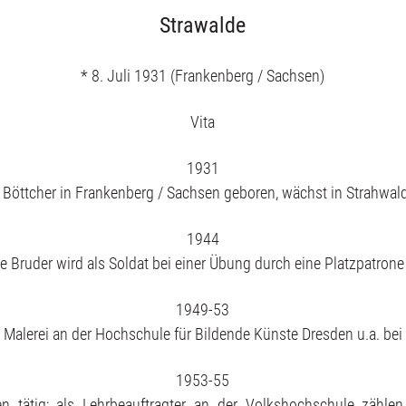
Publikationen
Strawalde
* 8. Juli 1931 (Frankenberg / Sachsen)
Vita
1931
 Böttcher in Frankenberg / Sachsen geboren, wächst in Strahwalde
1944
re Bruder wird als Soldat bei einer Übung durch eine Platzpatrone
1949-53
t Malerei an der Hochschule für Bildende Künste Dresden u.a. bei
1953-55
en tätig; als Lehrbeauftragter an der Volkshochschule zähle