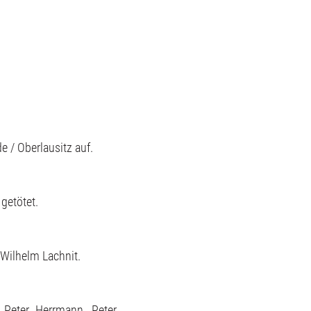
 / Oberlausitz auf.
 getötet.
 Wilhelm Lachnit.
n Peter Herrmann, Peter