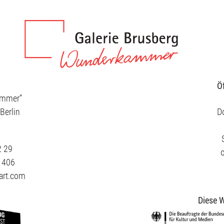
Ö
ammer”
Berlin
Do
2 29
3 406
art.com
Diese W