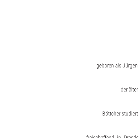
geboren als Jürgen
der älte
Böttcher studier
freischaffend in Dresd